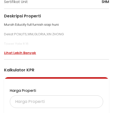
Sertifikat Unit
SHM
Deskripsi Properti
Murah Educity full furnish siap huni
Dekat PCM,ITS,WM,GLORIA,XIN ZHONG
Tower Yale lt 16
Luas 38m
Lihat Lebih Banyak
KT2 KM1
Daya 1300
AC 3 WH
View city
Kalkulator KPR
Hadap selatan(dingin)
SHMSRS
Jual 450 JT saja
Harga Properti