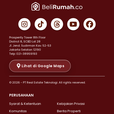
Properti Dijual di Jakarta Pusat >
Properti Dijual di Cempaka Putih >
Properti Dijual di Gambir >
Properti Dijual di Johar Baru >
Properti Dijual di Kemayoran >
Prosperity Tower 8th Floor
Properti Dijual di Menteng >
District 8, SCBD Lot 28
Properti Dijual di Senen >
JI. Jend. Sudirman Kav. 52-53
Jakarta Selatan 12190
Properti Dijual di Tanah Abang >
Telp: 021-38959193
Properti Dijual di Cikini >
Properti Dijual di Kramat >
Lihat di Google Maps
Properti Dijual di Pasar Baru >
Properti Dijual di Bendungan Hilir >
© 2026 - PT Real Estate Teknologi. All rights reserved.
Properti Dijual di Jakarta Selatan >
Properti Dijual di Cilandak >
PERUSAHAAN
Properti Dijual di Lebak Bulus >
Syarat & Ketentuan
Kebijakan Privasi
Properti Dijual di Gandaria Selatan >
Properti Dijual di Pondok Labu >
Komunitas
Berita Properti