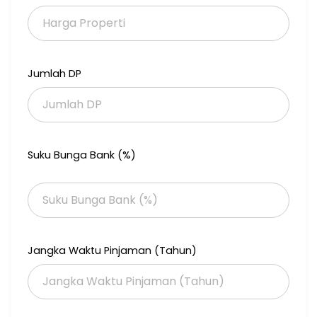
Apartemen Di Bandung
Dijual Cepat! Apartemen Mewah di East Coast Residence –
Hook Timur Selatan
Luas 167m², unit lega dan nyaman
Jumlah DP
Full furnished, siap huni tanpa ribet
Lokasi strategis, dekat Hokky, Cita Hati, WM, dan kawasan elit
Pakuwon City
Unit hook Timur Selatan, pencahayaan dan sirkulasi udara
maksimal
Suku Bunga Bank (%)
Harga terbaik, segera hubungi sebelum keduluan
#ApartemenMewah #EastCoastResidence #PakuwonCity
#FullFurnished #DijualCepat #InvestasiProperti
#LokasiStrategis
Jangka Waktu Pinjaman (Tahun)