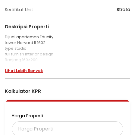
Sertifikat Unit
Strata
Deskripsi Properti
Dijual apartemen Educity
tower Harvard lt 1602
type studio
full furnish interior design
Ranjang 160×200
lemari pakaian
Lihat Lebih Banyak
Kulkas 2 pintu
AC
TV 32"
WH
Kalkulator KPR
kompor gas
harga 275 jt
Harga Properti