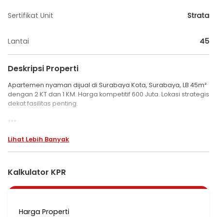
Sertifikat Unit
Strata
Lantai
45
Deskripsi Properti
Apartemen nyaman dijual di Surabaya Kota, Surabaya, LB 45m²
dengan 2 KT dan 1 KM. Harga kompetitif 600 Juta. Lokasi strategis
dekat fasilitas penting.
***
Dijual 1 Unit Apartemen East Coast Terawat Di Surabaya
Lihat Lebih Banyak
Apartemen di Surabaya Kota.
Dapatkan apartemen 45 lantai yang asri ini, dijual
Kalkulator KPR
menghadirkan lingkungan fasilitas yang lengkap, cocok untuk
Anda yang menginginkan hunian aman.
Spesifikasi Utama Properti:
Harga Properti
- Kamar Tidur: 2