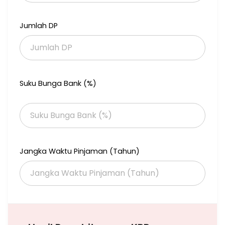
- Wastafel.
- Kitchen Set.
Jumlah DP
- Kolam Renang.
- Kolam Renang.
Dan properti ini juga pilihan tepat karena:
- Siap Huni.
Suku Bunga Bank (%)
- Bebas Banjir.
- Dekat Akses Tol.
- Dekat Tempat Ibadah.
- Dekat Tempat Wisata.
- Dekat Universitas.
- Dekat Sekolah Negeri.
- Dekat Fasilitas Kesehatan.
Jangka Waktu Pinjaman (Tahun)
- Dekat Taman Kota.
- Dekat Sekolah Internasional.
- Dekat Pusat Perbelanjaan.
- Dekat Akses Bandara.
- Dekat Pusat Bisnis.
- City View.
- Cocok Untuk Investasi.
- Cocok Untuk Dijual Kembali.