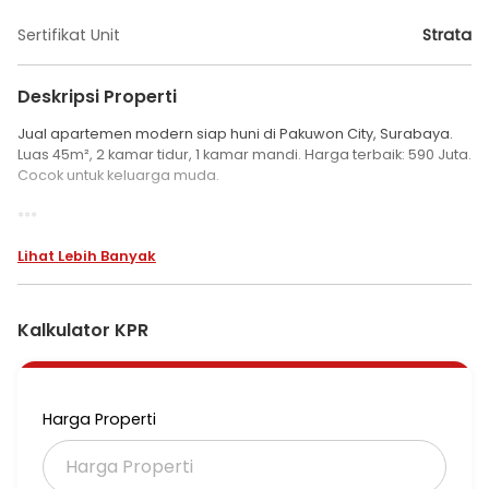
Sertifikat Unit
Strata
Deskripsi Properti
Jual apartemen modern siap huni di Pakuwon City, Surabaya.
Luas 45m², 2 kamar tidur, 1 kamar mandi. Harga terbaik: 590 Juta.
Cocok untuk keluarga muda.
***
Dijual Apartemen East Coast Pakuwon City Lantai 1
Lihat Lebih Banyak
Apartemen 1 lantai di Pakuwon City, Surabaya.
For sale di wilayah yang tenang. Dengan kategorinya adalah
Kalkulator KPR
sebagai berikut:
- Kamar Tidur: 2
- Kamar Mandi: 1
- Sertifikat: Strata
Harga Properti
- Kondisi Perabotan: Furnished
Sudah lengkap dengan fasilitas: