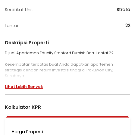
Sertifikat Unit
Strata
Lantai
22
Deskripsi Properti
Dijual Apartemen Educity Stanford Furnish Baru Lantai 22
Kesempatan terbatas buat Anda dapatkan apartemen
strategis dengan return investasi tinggi di Pakuwon City,
Surabaya.
Lihat Lebih Banyak
Apartemen ini menawarkan kelengkapan fasilitas serta memiliki
nilai tepat yang siap untuk segera Anda miliki, utamanya bagi
Anda yang mencari hunian di lokasi yang dekat dengan fasilitas
umum.
Kalkulator KPR
Kondisi properti ini bagus dengan detail properti sebagai
berikut:
- Sertifikat: Strata
Harga Properti
- Daya Listrik: 1300 watt