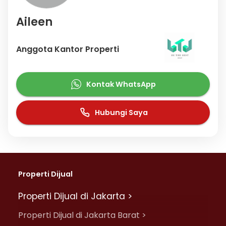
memudahkan akses Anda ke fasilitas-fasilitas utama dan
unggulan
Aileen
Harga yang sangat kompetitif yaitu, Rp. 310.000.000, apartemen
ini siap menjadi milik Anda!
Anggota Kantor Properti
Nikmati segala kemudahan dan berbagai keunggulan menarik
saat properti berkualitas ini milik Anda. Hubungi segera dan
dapatkan informasinya ataupun cek unit!
Kontak WhatsApp
Hubungi Saya
Properti Dijual
Properti Dijual di Jakarta >
Properti Dijual di Jakarta Barat >