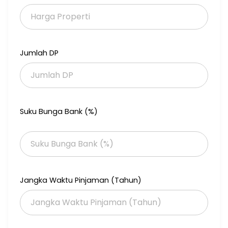
- Kondisi Perabotan: Furnished
Tersedia berbagai fasilitas lengkap, seperti:
- Wastafel.
Jumlah DP
- Kitchen Set.
- AC.
- Pemanas Air.
- Kulkas.
- Kolam Renang.
- Masjid.
Suku Bunga Bank (%)
- Taman.
- Tempat Jemuran.
- Kolam Renang.
- Jalur Telepon.
Tidak hanya itu, namun properti ini juga memiliki keunggulan
sebagai berikut:
Jangka Waktu Pinjaman (Tahun)
- Bisa KPR.
- Full Furnished.
- Siap Huni.
- Bebas Banjir.