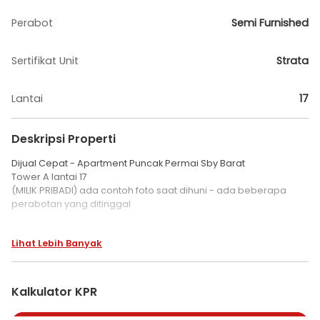
Perabot
Semi Furnished
Sertifikat Unit
Strata
Lantai
17
Deskripsi Properti
Dijual Cepat - Apartment Puncak Permai Sby Barat
Tower A lantai 17
(MILIK PRIBADI) ada contoh foto saat dihuni - ada beberapa
perabotan yang ditinggal
Spesifikasi :
Lihat Lebih Banyak
Luas = 36
2 KT 1 KM
Listrik 2200 watt
SEMI FURNISH
Kalkulator KPR
* interior minimalis kaca, gorden, granit , parquet anti dingin
* renovasi desai sendiri