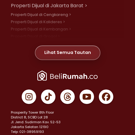
Properti Dijual di Jakarta Barat >
Properti Dijual di Cengkareng >
Properti Dijual di Kalideres >
Properti Dijual di Kembangan >
Properti Dijual di Grogol >
Properti Dijual di Daan Mogot >
Properti Dijual di Meruya >
Lihat Semua Tautan
Properti Dijual di Jelambar >
Properti Dijual di Joglo >
Properti Dijual di Jakarta Pusat >
Properti Dijual di Cempaka Putih >
Properti Dijual di Gambir >
Properti Dijual di Johar Baru >
Properti Dijual di Kemayoran >
Prosperity Tower 8th Floor
Properti Dijual di Menteng >
District 8, SCBD Lot 28
Properti Dijual di Senen >
JI. Jend. Sudirman Kav. 52-53
Jakarta Selatan 12190
Properti Dijual di Tanah Abang >
Telp: 021-38959193