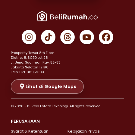
Properti Dijual di Joglo >
Properti Dijual di Jakarta Pusat >
Properti Dijual di Cempaka Putih >
Properti Dijual di Gambir >
Properti Dijual di Johar Baru >
Properti Dijual di Kemayoran >
Prosperity Tower 8th Floor
Properti Dijual di Menteng >
District 8, SCBD Lot 28
Properti Dijual di Senen >
JI. Jend. Sudirman Kav. 52-53
Jakarta Selatan 12190
Properti Dijual di Tanah Abang >
Telp: 021-38959193
Properti Dijual di Cikini >
Properti Dijual di Kramat >
Lihat di Google Maps
Properti Dijual di Pasar Baru >
Properti Dijual di Bendungan Hilir >
© 2026 - PT Real Estate Teknologi. All rights reserved.
Properti Dijual di Jakarta Selatan >
Properti Dijual di Cilandak >
PERUSAHAAN
Properti Dijual di Lebak Bulus >
Syarat & Ketentuan
Kebijakan Privasi
Properti Dijual di Gandaria Selatan >