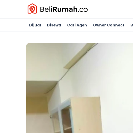
Dijual
Disewa
Cari Agen
Owner Connect
B