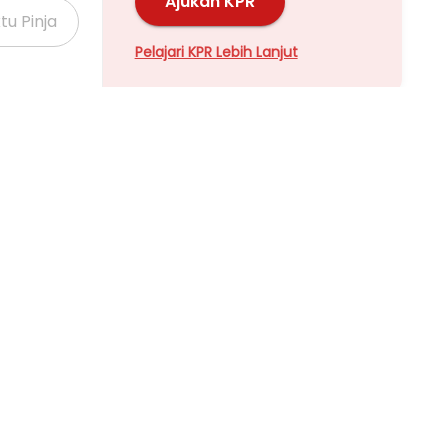
Ajukan KPR
Pelajari KPR Lebih Lanjut
Properti Dijual di Kalideres >
Properti Dijual di Grogol >
Properti Dijual di Meruya >
Properti Dijual di Joglo >