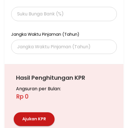
Sahirman Memorial Hospital, Pusat grosir Tanah Abang, etc
Jika anda butuh titip Jual/Sewa Apartemen ,Rumah, Ruko,
Gedung dan Tanah Bisa hubungi saya, Saya siap bantu
memasarkan unit anda
Jangka Waktu Pinjaman (Tahun)
Hubungi
Subianto Venomas (Dem)
Hasil Penghitungan KPR
Angsuran per Bulan:
Rp 0
Ajukan KPR