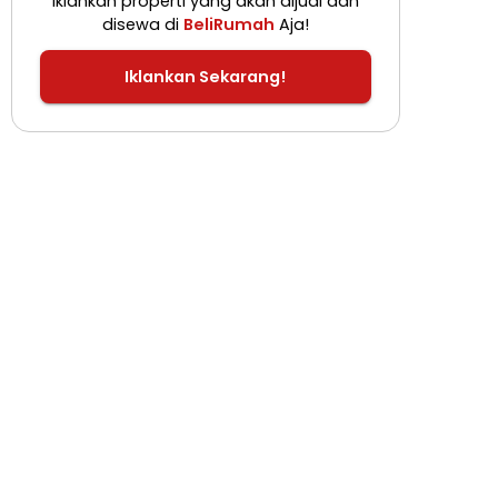
Iklankan properti yang akan dijual dan
disewa di
BeliRumah
Aja!
Iklankan Sekarang!