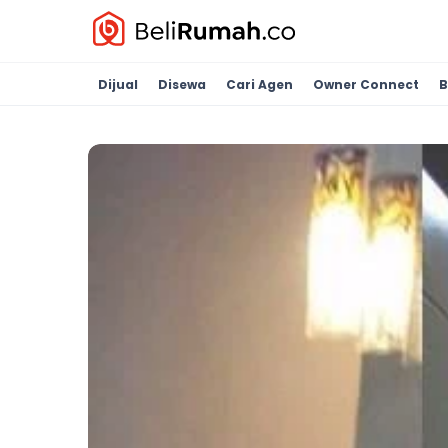
Dijual
Disewa
Cari Agen
Owner Connect
B