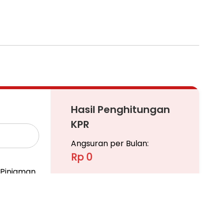
Hasil Penghitungan
KPR
Angsuran per Bulan:
Rp 0
Pinjaman
Ajukan KPR
Pelajari KPR Lebih Lanjut