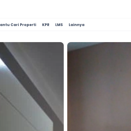
antu Cari Properti
KPR
LMS
Lainnya