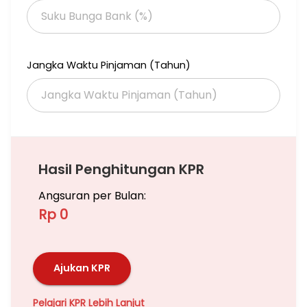
5 menit ke Thamrin City Batik Shopping Center
25 menit ke kantor Embassy Jepang & Jerman
Dikelilingi Gedung-Gedung Perkantoran, Hotel-Hotel Berbintang
dan masih banyak lagi
Jangka Waktu Pinjaman (Tahun)
Jika anda butuh titip Jual/Sewa Apartemen ,Rumah, Ruko,
Gedung dan Tanah Bisa hubungi saya, Saya siap bantu
memasarkan unit anda
Hubungi
Emil Venomas (Aa)
Hasil Penghitungan KPR
Angsuran per Bulan:
Rp 0
Ajukan KPR
Pelajari KPR Lebih Lanjut