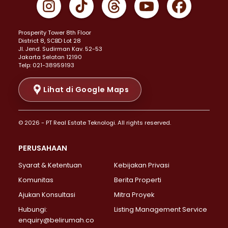
Properti Dijual di Johar Baru >
Properti Dijual di Kemayoran >
Prosperity Tower 8th Floor
Properti Dijual di Menteng >
District 8, SCBD Lot 28
Properti Dijual di Senen >
JI. Jend. Sudirman Kav. 52-53
Jakarta Selatan 12190
Properti Dijual di Tanah Abang >
Telp: 021-38959193
Properti Dijual di Cikini >
Properti Dijual di Kramat >
Lihat di Google Maps
Properti Dijual di Pasar Baru >
Properti Dijual di Bendungan Hilir >
© 2026 - PT Real Estate Teknologi. All rights reserved.
Properti Dijual di Jakarta Selatan >
Properti Dijual di Cilandak >
PERUSAHAAN
Properti Dijual di Lebak Bulus >
Syarat & Ketentuan
Kebijakan Privasi
Properti Dijual di Gandaria Selatan >
Properti Dijual di Pondok Labu >
Komunitas
Berita Properti
Properti Dijual di Cipete Selatan >
Ajukan Konsultasi
Mitra Proyek
Properti Dijual di Jagakarsa >
Hubungi:
Listing Management Service
Properti Dijual di Lenteng Agung >
enquiry@belirumah.co
Properti Dijual di Senayan >