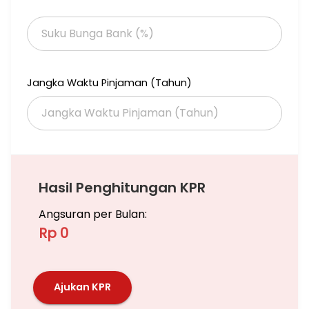
Sahirman Memorial Hospital, Pusat grosir Tanah Abang, etc
Jika anda butuh titip Jual/Sewa Apartemen ,Rumah, Ruko,
Gedung dan Tanah Bisa hubungi saya, Saya siap bantu
memasarkan unit anda
Jangka Waktu Pinjaman (Tahun)
Hubungi
Subianto Venomas (Jej)
Hasil Penghitungan KPR
Angsuran per Bulan:
Rp 0
Ajukan KPR