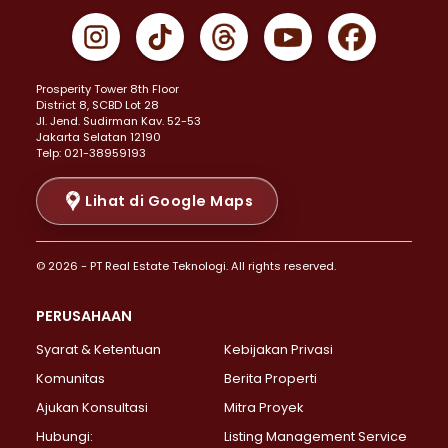
Properti Dijual di Gambir >
Properti Dijual di Johar Baru >
Properti Dijual di Kemayoran >
Prosperity Tower 8th Floor
Properti Dijual di Menteng >
District 8, SCBD Lot 28
Properti Dijual di Senen >
JI. Jend. Sudirman Kav. 52-53
Jakarta Selatan 12190
Properti Dijual di Tanah Abang >
Telp: 021-38959193
Properti Dijual di Cikini >
Properti Dijual di Kramat >
Lihat di Google Maps
Properti Dijual di Pasar Baru >
Properti Dijual di Bendungan Hilir >
© 2026 - PT Real Estate Teknologi. All rights reserved.
Properti Dijual di Jakarta Selatan >
Properti Dijual di Cilandak >
PERUSAHAAN
Properti Dijual di Lebak Bulus >
Syarat & Ketentuan
Kebijakan Privasi
Properti Dijual di Gandaria Selatan >
Properti Dijual di Pondok Labu >
Komunitas
Berita Properti
Properti Dijual di Cipete Selatan >
Ajukan Konsultasi
Mitra Proyek
Properti Dijual di Jagakarsa >
Hubungi:
Listing Management Service
Properti Dijual di Lenteng Agung >