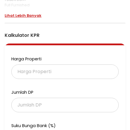
Full Furnished
Luas 48m2
Lihat Lebih Banyak
Lantai Rendah
Harga 1,050 Milyar Nego
Bisa dibantu KPA
Kalkulator KPR
Fasilitas :
Swimming pool
Fitness Center
Sauna
Harga Properti
BBQ Area
Jacuzzi
Children play-ground
Mini Market
24-hour security
Mini Golf
Jumlah DP
Laundry
Additional Info:
Close to SCBD (Sudirman Central Business District), MH Thamrin
& Sudirman street, walking distance to London School, busway
stop (Sudirman), MRT & KRL Dukuh Atas station, Citiwalk
Suku Bunga Bank (%)
Sudirman, Shangrila Hotel, Intercontinental Hotel, Wisma BNI, Mid