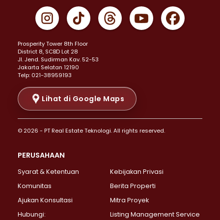
Properti Dijual di Gambir >
Properti Dijual di Johar Baru >
Properti Dijual di Kemayoran >
Prosperity Tower 8th Floor
Properti Dijual di Menteng >
District 8, SCBD Lot 28
Properti Dijual di Senen >
JI. Jend. Sudirman Kav. 52-53
Jakarta Selatan 12190
Properti Dijual di Tanah Abang >
Telp: 021-38959193
Properti Dijual di Cikini >
Properti Dijual di Kramat >
Lihat di Google Maps
Properti Dijual di Pasar Baru >
Properti Dijual di Bendungan Hilir >
© 2026 - PT Real Estate Teknologi. All rights reserved.
Properti Dijual di Jakarta Selatan >
Properti Dijual di Cilandak >
PERUSAHAAN
Properti Dijual di Lebak Bulus >
Syarat & Ketentuan
Kebijakan Privasi
Properti Dijual di Gandaria Selatan >
Properti Dijual di Pondok Labu >
Komunitas
Berita Properti
Properti Dijual di Cipete Selatan >
Ajukan Konsultasi
Mitra Proyek
Properti Dijual di Jagakarsa >
Hubungi:
Listing Management Service
Properti Dijual di Lenteng Agung >