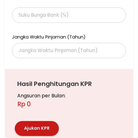
2 menit ke Plaza Indonesia, Jakarta Creative Hub
5 menit ke Grand Indonesia mall, Plaza Indonesia Mall
5 menit ke Thamrin City Batik Shopping Center
25 menit ke kantor Embassy Jepang & Jerman
Dikelilingi Gedung-Gedung Perkantoran, Hotel-Hotel Berbintang
dan masih banyak lagi
Jangka Waktu Pinjaman (Tahun)
Jika anda butuh titip Jual/Sewa Apartemen ,Rumah, Ruko,
Gedung dan Tanah Bisa hubungi saya, Saya siap bantu
memasarkan unit anda
Hubungi
Emil Venomas (Nuk)
Hasil Penghitungan KPR
Angsuran per Bulan:
Rp 0
Ajukan KPR