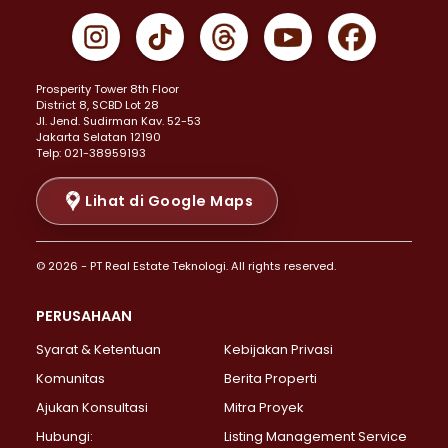
Properti Dijual di Gambir >
Properti Dijual di Johar Baru >
Properti Dijual di Kemayoran >
Prosperity Tower 8th Floor
Properti Dijual di Menteng >
District 8, SCBD Lot 28
Properti Dijual di Senen >
JI. Jend. Sudirman Kav. 52-53
Jakarta Selatan 12190
Properti Dijual di Tanah Abang >
Telp: 021-38959193
Properti Dijual di Cikini >
Properti Dijual di Kramat >
Lihat di Google Maps
Properti Dijual di Pasar Baru >
Properti Dijual di Bendungan Hilir >
© 2026 - PT Real Estate Teknologi. All rights reserved.
Properti Dijual di Jakarta Selatan >
Properti Dijual di Cilandak >
PERUSAHAAN
Properti Dijual di Lebak Bulus >
Syarat & Ketentuan
Kebijakan Privasi
Properti Dijual di Gandaria Selatan >
Properti Dijual di Pondok Labu >
Komunitas
Berita Properti
Properti Dijual di Cipete Selatan >
Ajukan Konsultasi
Mitra Proyek
Properti Dijual di Jagakarsa >
Hubungi:
Listing Management Service
Properti Dijual di Lenteng Agung >