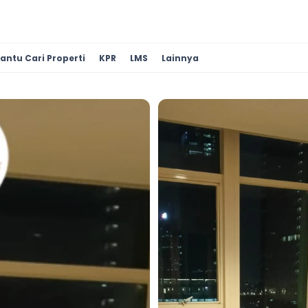
antu Cari Properti
KPR
LMS
Lainnya