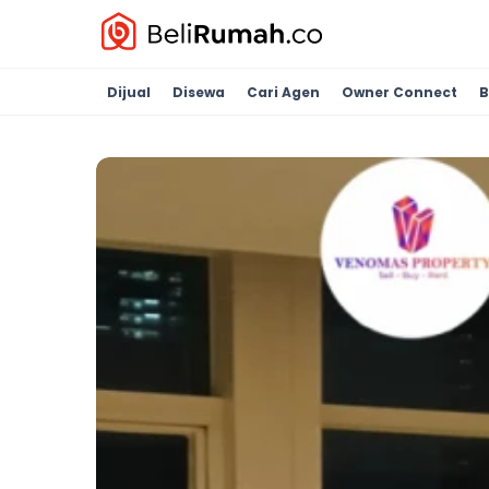
Dijual
Disewa
Cari Agen
Owner Connect
B