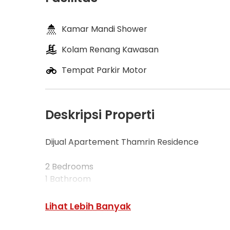
Kamar Mandi Shower
Kolam Renang Kawasan
Tempat Parkir Motor
Deskripsi Properti
Dijual Apartement Thamrin Residence
2 Bedrooms
1 Bathroom
Full Furnished
Luas 58m2
Lihat Lebih Banyak
Lantai Sedang
View Timur