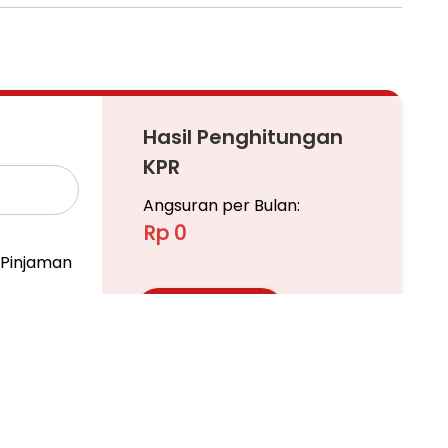
Hasil Penghitungan
KPR
Angsuran per Bulan:
Rp 0
Pinjaman
Ajukan KPR
Pelajari KPR Lebih Lanjut
asi Premium: