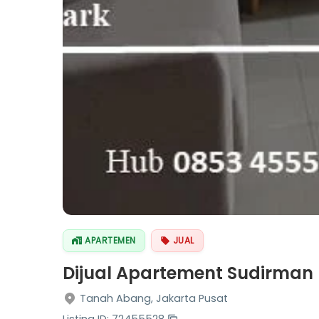
APARTEMEN
JUAL
Dijual Apartement Sudirman P
Tanah Abang, Jakarta Pusat
Listing ID: 72455528