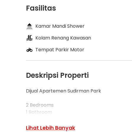
Fasilitas
Kamar Mandi Shower
Kolam Renang Kawasan
Tempat Parkir Motor
Deskripsi Properti
Dijual Apartemen Sudirman Park
2 Bedrooms
1 Bathroom
Full Furnished
Luas 48m2
Lihat Lebih Banyak