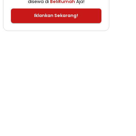
disewa di
BeliRumah
Aja!
Iklankan Sekarang!