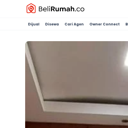
Dijual
Disewa
Cari Agen
Owner Connect
B