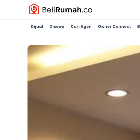
Dijual
Disewa
Cari Agen
Owner Connect
B