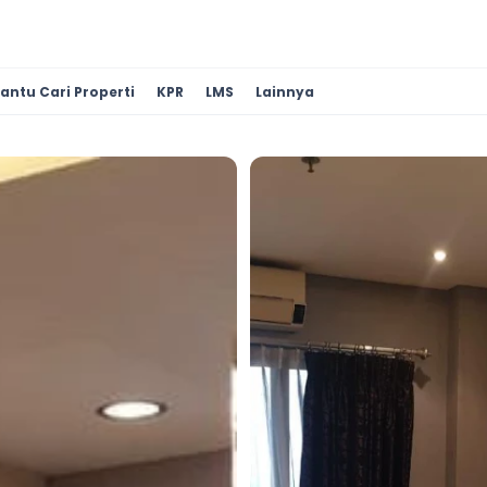
antu Cari Properti
KPR
LMS
Lainnya