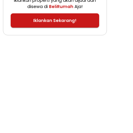
Iklankan properti yang akan dijual dan
disewa di
BeliRumah
Aja!
Iklankan Sekarang!