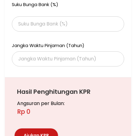
Suku Bunga Bank (%)
5 menit ke Grand Indonesia mall, Plaza Indonesia Mall
5 menit ke Thamrin City Batik Shopping Center
25 menit ke kantor Embassy Jepang & Jerman
Dikelilingi Gedung-Gedung Perkantoran, Hotel-Hotel Berbintang
dan masih banyak lagi
Jika anda butuh titip Jual/Sewa Apartemen ,Rumah, Ruko,
Jangka Waktu Pinjaman (Tahun)
Gedung dan Tanah Bisa hubungi saya, Saya siap bantu
memasarkan unit anda
Hubungi
Subianto Halim Venomas (Nuk)
Hasil Penghitungan KPR
Angsuran per Bulan:
Rp 0
Ajukan KPR