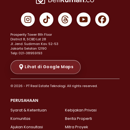
Properti Dijual di Cempaka Putih >
Properti Dijual di Gambir >
Properti Dijual di Johar Baru >
Properti Dijual di Kemayoran >
Prosperity Tower 8th Floor
Properti Dijual di Menteng >
District 8, SCBD Lot 28
Properti Dijual di Senen >
JI. Jend. Sudirman Kav. 52-53
Jakarta Selatan 12190
Properti Dijual di Tanah Abang >
Telp: 021-38959193
Properti Dijual di Cikini >
Properti Dijual di Kramat >
Lihat di Google Maps
Properti Dijual di Pasar Baru >
Properti Dijual di Bendungan Hilir >
© 2026 - PT Real Estate Teknologi. All rights reserved.
Properti Dijual di Jakarta Selatan >
Properti Dijual di Cilandak >
PERUSAHAAN
Properti Dijual di Lebak Bulus >
Syarat & Ketentuan
Kebijakan Privasi
Properti Dijual di Gandaria Selatan >
Properti Dijual di Pondok Labu >
Komunitas
Berita Properti
Properti Dijual di Cipete Selatan >
Ajukan Konsultasi
Mitra Proyek