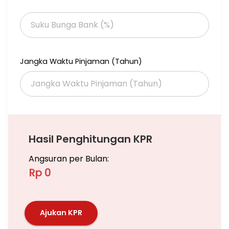
3 menit ke Stasiun MRT Bundaran HI
2 menit ke Plaza Indonesia, Jakarta Creative Hub
5 menit ke Grand Indonesia mall, Plaza Indonesia Mall
5 menit ke Thamrin City Batik Shopping Center
25 menit ke kantor Embassy Jepang & Jerman
Dikelilingi Gedung-Gedung Perkantoran, Hotel-Hotel Berbintang
Jangka Waktu Pinjaman (Tahun)
dan masih banyak lagi
Jika anda butuh titip Jual/Sewa Apartemen ,Rumah, Ruko,
Gedung dan Tanah Bisa hubungi saya, Saya siap bantu
memasarkan unit anda
Hubungi
Subianto Venomas (Iwa)
Hasil Penghitungan KPR
Angsuran per Bulan:
Rp 0
Ajukan KPR