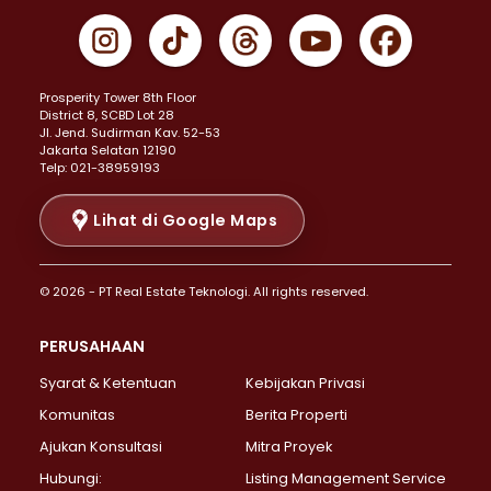
Properti Dijual di Gambir >
Properti Dijual di Johar Baru >
Properti Dijual di Kemayoran >
Prosperity Tower 8th Floor
Properti Dijual di Menteng >
District 8, SCBD Lot 28
Properti Dijual di Senen >
JI. Jend. Sudirman Kav. 52-53
Jakarta Selatan 12190
Properti Dijual di Tanah Abang >
Telp: 021-38959193
Properti Dijual di Cikini >
Properti Dijual di Kramat >
Lihat di Google Maps
Properti Dijual di Pasar Baru >
Properti Dijual di Bendungan Hilir >
© 2026 - PT Real Estate Teknologi. All rights reserved.
Properti Dijual di Jakarta Selatan >
Properti Dijual di Cilandak >
PERUSAHAAN
Properti Dijual di Lebak Bulus >
Syarat & Ketentuan
Kebijakan Privasi
Properti Dijual di Gandaria Selatan >
Properti Dijual di Pondok Labu >
Komunitas
Berita Properti
Properti Dijual di Cipete Selatan >
Ajukan Konsultasi
Mitra Proyek
Properti Dijual di Jagakarsa >
Hubungi:
Listing Management Service
Properti Dijual di Lenteng Agung >