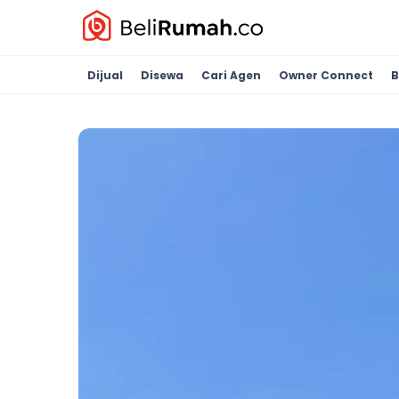
Dijual
Disewa
Cari Agen
Owner Connect
B