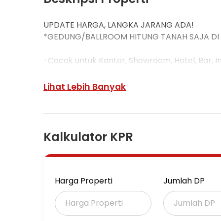
UPDATE HARGA, LANGKA JARANG ADA!
*GEDUNG/BALLROOM HITUNG TANAH SAJA DI 
-Cocok untuk Kantor, Showroom, Hotel, Bar, I
LT/LB 2320/2200 (Lebar Depan 45)
Lihat Lebih Banyak
Hadap Utara
HGB
Row Jalan Kembar
Kalkulator KPR
Lelang
*Harga Cuma: 33,5M*
_Wajib Cash, Include Biaya Pengosongan Sam
Harga Properti
Jumlah DP
Hubungi
Johanes Sutanto