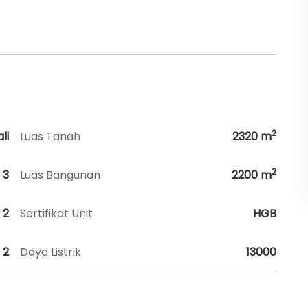
2
li
Luas Tanah
2320
m
2
3
Luas Bangunan
2200
m
2
Sertifikat Unit
HGB
2
Daya Listrik
13000