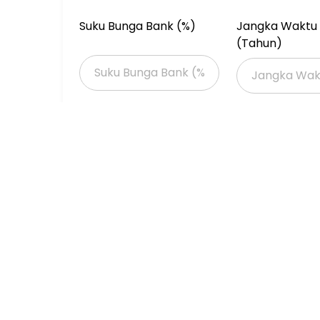
Winston Citraland
081235736379
Suku Bunga Bank (%)
Jangka Waktu 
085100157168
(Tahun)
Properti Dijual
Properti Dijual di Jakarta >
Properti Dijual di Jakarta Barat >
Properti Dijual di Cengkareng >