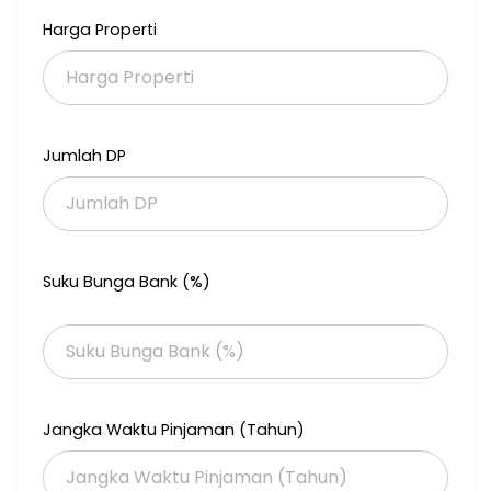
PROYEKSI KESELURUHAN LUAS TANAH DAN BANGUNAN
Harga Properti
Office Building
a. Luas Bangunan per Lantai: 288 m2
b. Jumlah Lantai: 4 Lantai + atap Cor beton
c. Total Luas Bangunan 1.152 M2
Jumlah DP
FASILITAS
a. Full AC Tiap Lantai
b. CCTV
c. Ruang Presdir, Direktur, Manager
Suku Bunga Bank (%)
d. Ruang Kerja Staff
e. Genset 100 KVA
f. Lift Passenger
g. Water Hiter
h. Full Furnished
h. Area Parkir
Jangka Waktu Pinjaman (Tahun)
Lokasi Strategis di kawasan Bisnis Jakarta Pusat Dekat dengan
akses toll Airport dan Toll Dalam Kota