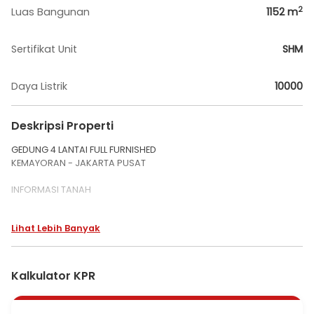
2
Luas Bangunan
1152
m
Sertifikat Unit
SHM
Daya Listrik
10000
Deskripsi Properti
GEDUNG 4 LANTAI FULL FURNISHED
KEMAYORAN - JAKARTA PUSAT
INFORMASI TANAH
1. Lokasi: Kemayoran Jakarta Pusat
Lihat Lebih Banyak
2. Luas Tanah: 425 m2
3. Status tanah: Sertifikat hak Milik (SHM)
4. Peruntukan Lahan: Perkantoran dan Komersial Area
5. Kondisi Lahan Saat Ini: Ada bangunan
Kalkulator KPR
6. Kelebihan / Kekurangan Lokasi: - Daerah Perkantoran
Komersial