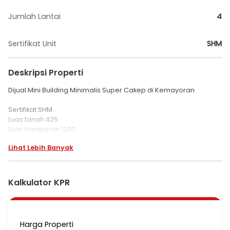
Jumlah Lantai
4
Sertifikat Unit
SHM
Deskripsi Properti
Dijual Mini Building Minimalis Super Cakep di Kemayoran
Sertifikat SHM
Luas tanah 425
Luas bangunan 1200
4 lantai
Lihat Lebih Banyak
Ada lift
*Cocok untuk kantor or komersial lainnya
Harga 29.9M Nego
Kalkulator KPR
Harga Properti