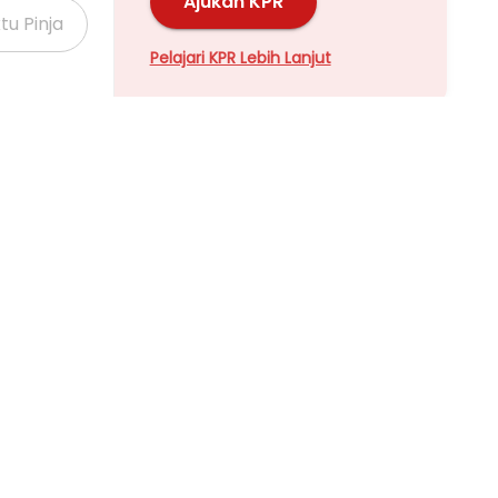
Ajukan KPR
Pelajari KPR Lebih Lanjut
Properti Dijual di Kalideres >
Properti Dijual di Grogol >
Properti Dijual di Meruya >
Properti Dijual di Joglo >