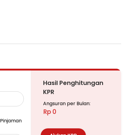
 water heate)
tol dalam kota, dekat mall kelapa gading, dekat ITC,
Hasil Penghitungan
KPR
Angsuran per Bulan:
Rp 0
Pinjaman