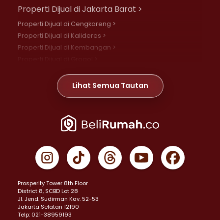
Properti Dijual di Jakarta Barat >
Properti Dijual di Cengkareng >
Properti Dijual di Kalideres >
Properti Dijual di Kembangan >
Properti Dijual di Grogol >
Properti Dijual di Daan Mogot >
Properti Dijual di Meruya >
Lihat Semua Tautan
Properti Dijual di Jelambar >
Properti Dijual di Joglo >
Properti Dijual di Jakarta Pusat >
Properti Dijual di Cempaka Putih >
Properti Dijual di Gambir >
Properti Dijual di Johar Baru >
Properti Dijual di Kemayoran >
Prosperity Tower 8th Floor
Properti Dijual di Menteng >
District 8, SCBD Lot 28
Properti Dijual di Senen >
JI. Jend. Sudirman Kav. 52-53
Jakarta Selatan 12190
Properti Dijual di Tanah Abang >
Telp: 021-38959193