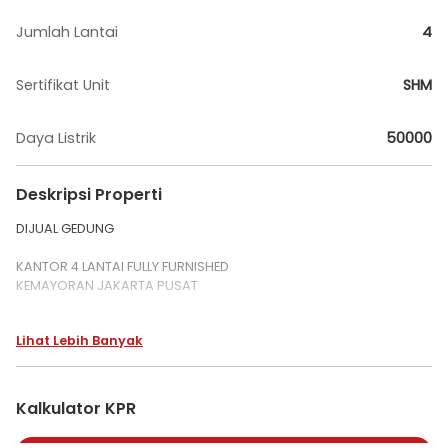
Jumlah Lantai
4
Sertifikat Unit
SHM
Daya Listrik
50000
Deskripsi Properti
DIJUAL GEDUNG
KANTOR 4 LANTAI FULLY FURNISHED
KEMAYORAN JAKARTA PUSAT
INFORMASI TANAH
Lihat Lebih Banyak
1. Lokasi : Kemayoran Jakarta Pusat
2. Luas Tanah : 425 m2
3. Status tanah : Sertifikat hak Milik (SHM)
4. Peruntukan Lahan : Perkantoran dan Komersial Area
Kalkulator KPR
5. Kondisi Lahan Saat Ini : Ada bangunan
6. Akses Utama : Jalan Utama