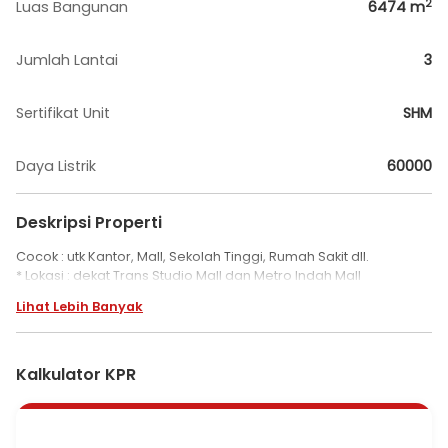
2
Luas Bangunan
6474
m
Jumlah Lantai
3
Sertifikat Unit
SHM
Daya Listrik
60000
Deskripsi Properti
Cocok : utk Kantor, Mall, Sekolah Tinggi, Rumah Sakit dll.
* Lokasi : dekat Trans Studio Mall dan Metro Indah Mall
Lihat Lebih Banyak
Kalkulator KPR