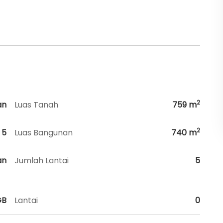
2
an
Luas Tanah
759
m
2
5
Luas Bangunan
740
m
an
Jumlah Lantai
5
GB
Lantai
0