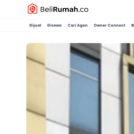
Dijual
Disewa
Cari Agen
Owner Connect
B