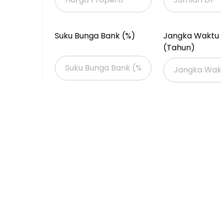
Suku Bunga Bank (%)
Jangka Waktu 
(Tahun)
Properti Dijual
Properti Dijual di Jakarta >
Properti Dijual di Jakarta Barat >