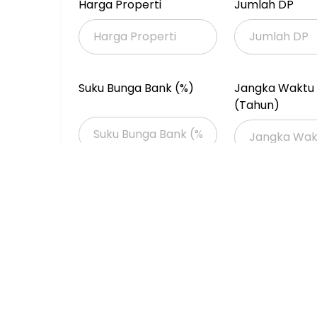
Sumber air : Jetpump
Harga Properti
Jumlah DP
Parkir Mobil : 50 Mobil
Surat : SHM
Selling Point :
Suku Bunga Bank (%)
Jangka Waktu 
Lokasi Premium karena terletak di jantung k
(Tahun)
Akses Strategis dekat dengan Perkantoran, 
Harga : Rp. 120M - NEGO
PIM2325-AY
Properti Dijual
Properti Dijual di Jakarta >