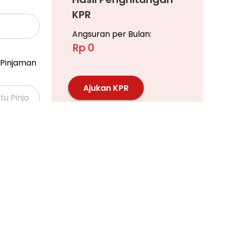
KPR
Angsuran per Bulan:
Rp 0
Pinjaman
awasan bisnis Menteng
Perbankan dan Pusat Kuliner dan Tempat Ibadah
Ajukan KPR
Pelajari KPR Lebih Lanjut