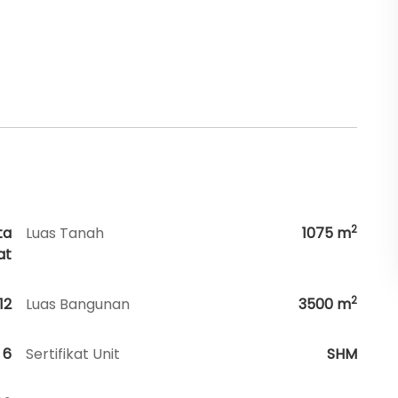
2
ta
Luas Tanah
1075
m
at
2
12
Luas Bangunan
3500
m
6
Sertifikat Unit
SHM