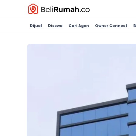
Dijual
Disewa
Cari Agen
Owner Connect
B