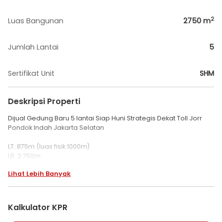
2
Luas Bangunan
2750
m
Jumlah Lantai
5
Sertifikat Unit
SHM
Deskripsi Properti
Dijual Gedung Baru 5 lantai Siap Huni Strategis Dekat Toll Jorr
Pondok Indah Jakarta Selatan
LT. 875m (luas fisik 1000m)
LB. 2.750m
KM : setiap lantai (pria & wanita)
Lihat Lebih Banyak
Lift : kapasitas 10 orang
Full AC Central
Fire alarm setiap lantai
Parkir mobil : 50 mobil
Kalkulator KPR
Parkir motor : 100 motor