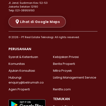
Properti Dijual di Senen >
JI. Jend. Sudirman Kav. 52-53
Jakarta Selatan 12190
Properti Dijual di Tanah Abang >
Telp: 021-38959193
Properti Dijual di Cikini >
Properti Dijual di Kramat >
Lihat di Google Maps
Properti Dijual di Pasar Baru >
Properti Dijual di Bendungan Hilir >
© 2026 - PT Real Estate Teknologi. All rights reserved.
Properti Dijual di Jakarta Selatan >
Properti Dijual di Cilandak >
PERUSAHAAN
Properti Dijual di Lebak Bulus >
Syarat & Ketentuan
Kebijakan Privasi
Properti Dijual di Gandaria Selatan >
Properti Dijual di Pondok Labu >
Komunitas
Berita Properti
Properti Dijual di Cipete Selatan >
Ajukan Konsultasi
Mitra Proyek
Properti Dijual di Jagakarsa >
Hubungi:
Listing Management Service
Properti Dijual di Lenteng Agung >
enquiry@belirumah.co
Properti Dijual di Senayan >
Agen Properti
Rentfix.com
Properti Dijual di Pondok Pinang >
Properti Dijual di Kebayoran Lama >
TEMUKAN
Properti Dijual di Kebayoran Baru >