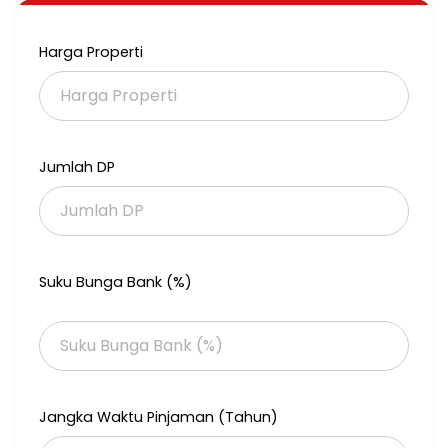
Harga : 75 M nego
Harga Properti
(21APPS16322-SK-MK-ID)
Jumlah DP
Suku Bunga Bank (%)
Jangka Waktu Pinjaman (Tahun)