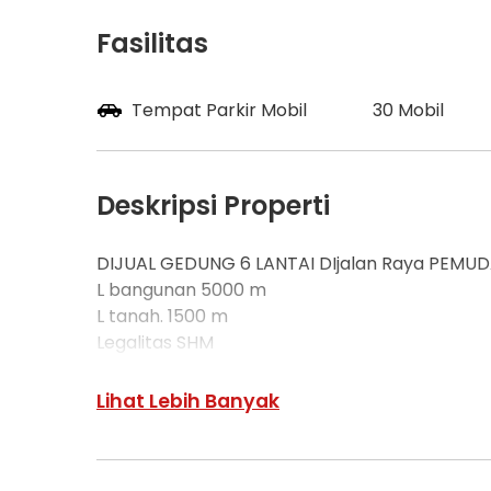
Fasilitas
Tempat Parkir Mobil
30 Mobil
Deskripsi Properti
DIJUAL GEDUNG 6 LANTAI DIjalan Raya PEMUD
L bangunan 5000 m
L tanah. 1500 m
Legalitas SHM
Parkir 30 mobil
LOKASI SANGAT STRATEGIS
Lihat Lebih Banyak
- 200m ke MRT
- 500M ke PINTU TOLL
- COCOK BUAT :