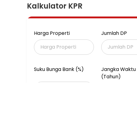
SHOWROOM, SUPERMARKET ,
Kalkulator KPR
SEKOLAH, HOTEL, KAMPUS DLL
HARGA Rp 165 M (nego)
Harga Properti
Jumlah DP
Suku Bunga Bank (%)
Jangka Waktu 
(Tahun)