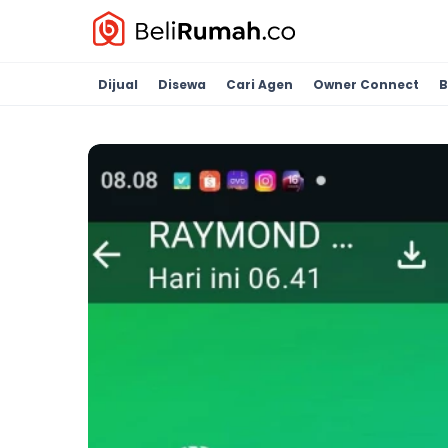
Dijual
Disewa
Cari Agen
Owner Connect
B