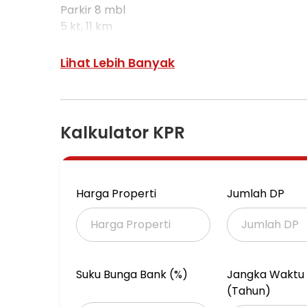
Parkir 8 mbl
5 kt, 11 km
20 AC
R.meeting,Kantor,Pantry
Lihat Lebih Banyak
Gudang,Toren,Balkon
Dapur bersih/kotor
R. pantry
Lok.strategis, link ramai
Kalkulator KPR
Harga Properti
Jumlah DP
Suku Bunga Bank (%)
Jangka Waktu 
(Tahun)