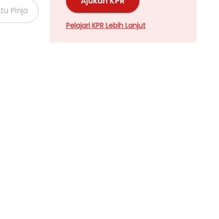
Ajukan KPR
Pelajari KPR Lebih Lanjut
Properti Dijual di Kalideres >
Properti Dijual di Grogol >
Properti Dijual di Meruya >
Properti Dijual di Joglo >