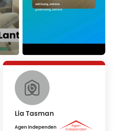
Lihat Semua Foto
Lia Tasman
Agen Independen