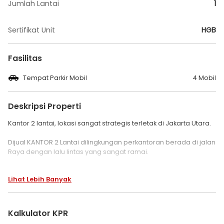
Jumlah Lantai
1
Sertifikat Unit
HGB
Fasilitas
Tempat Parkir Mobil
4 Mobil
Deskripsi Properti
Kantor 2 lantai, lokasi sangat strategis terletak di Jakarta Utara.
Dijual KANTOR 2 Lantai dilingkungan perkantoran berada di jalan
Raya dengan lalu lintas yang sangat ramai.
Selain bangunan berkualitas. spesifikasinya juga mumpuni,
Lihat Lebih Banyak
uk 6 x 28
bangunan 240 m
lantai 2
Kalkulator KPR
status Hgb