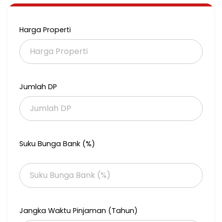
air pam
hadap utara
carpot 4 mobil
Harga Properti
Lokasi sangat strategis, hanya selangkah menuju pelabuhan
TANJUNG PRIOK.
Dengan Rp 850000xxxxnego,) anda sudah dapat KANTOR
Premiun di Tanjung Priok, JAKARTA UTARA.
Jumlah DP
Suku Bunga Bank (%)
Jangka Waktu Pinjaman (Tahun)