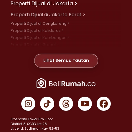
Properti Dijual di Jakarta >
Properti Dijual di Jakarta Barat >
Properti Dijual di Cengkareng >
Properti Dijual di Kalideres >
Properti Dijual di Kembangan >
Properti Dijual di Grogol >
Properti Dijual di Daan Mogot >
Properti Dijual di Meruya >
Lihat Semua Tautan
Properti Dijual di Jelambar >
Properti Dijual di Joglo >
Properti Dijual di Jakarta Pusat >
Properti Dijual di Cempaka Putih >
Properti Dijual di Gambir >
Properti Dijual di Johar Baru >
Properti Dijual di Kemayoran >
Prosperity Tower 8th Floor
Properti Dijual di Menteng >
District 8, SCBD Lot 28
Properti Dijual di Senen >
JI. Jend. Sudirman Kav. 52-53