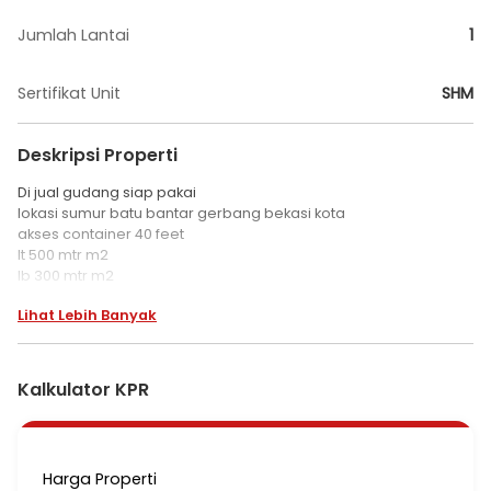
Jumlah Lantai
1
Sertifikat Unit
SHM
Deskripsi Properti
Di jual gudang siap pakai
lokasi sumur batu bantar gerbang bekasi kota
akses container 40 feet
lt 500 mtr m2
lb 300 mtr m2
SHM
Lihat Lebih Banyak
detail dan survei klik iklan wa
terimakasih
Kalkulator KPR
Harga Properti