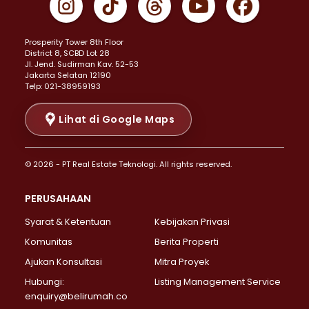
Properti Dijual di Johar Baru >
Properti Dijual di Kemayoran >
Prosperity Tower 8th Floor
Properti Dijual di Menteng >
District 8, SCBD Lot 28
Properti Dijual di Senen >
JI. Jend. Sudirman Kav. 52-53
Jakarta Selatan 12190
Properti Dijual di Tanah Abang >
Telp: 021-38959193
Properti Dijual di Cikini >
Properti Dijual di Kramat >
Lihat di Google Maps
Properti Dijual di Pasar Baru >
Properti Dijual di Bendungan Hilir >
© 2026 - PT Real Estate Teknologi. All rights reserved.
Properti Dijual di Jakarta Selatan >
Properti Dijual di Cilandak >
PERUSAHAAN
Properti Dijual di Lebak Bulus >
Syarat & Ketentuan
Kebijakan Privasi
Properti Dijual di Gandaria Selatan >
Properti Dijual di Pondok Labu >
Komunitas
Berita Properti
Properti Dijual di Cipete Selatan >
Ajukan Konsultasi
Mitra Proyek
Properti Dijual di Jagakarsa >
Hubungi:
Listing Management Service
Properti Dijual di Lenteng Agung >
enquiry@belirumah.co
Properti Dijual di Senayan >