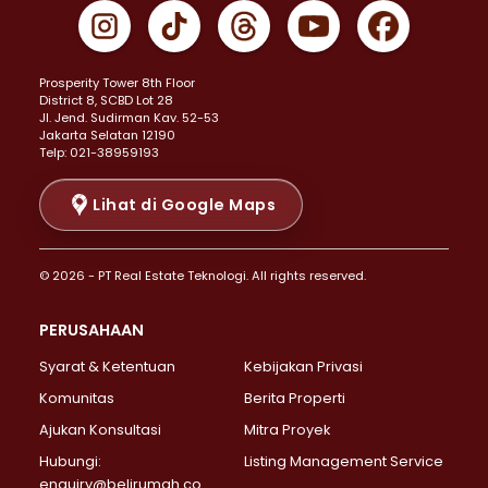
Properti Dijual di Gambir >
Properti Dijual di Johar Baru >
Properti Dijual di Kemayoran >
Prosperity Tower 8th Floor
Properti Dijual di Menteng >
District 8, SCBD Lot 28
Properti Dijual di Senen >
JI. Jend. Sudirman Kav. 52-53
Jakarta Selatan 12190
Properti Dijual di Tanah Abang >
Telp: 021-38959193
Properti Dijual di Cikini >
Properti Dijual di Kramat >
Lihat di Google Maps
Properti Dijual di Pasar Baru >
Properti Dijual di Bendungan Hilir >
© 2026 - PT Real Estate Teknologi. All rights reserved.
Properti Dijual di Jakarta Selatan >
Properti Dijual di Cilandak >
PERUSAHAAN
Properti Dijual di Lebak Bulus >
Syarat & Ketentuan
Kebijakan Privasi
Properti Dijual di Gandaria Selatan >
Properti Dijual di Pondok Labu >
Komunitas
Berita Properti
Properti Dijual di Cipete Selatan >
Ajukan Konsultasi
Mitra Proyek
Properti Dijual di Jagakarsa >
Hubungi:
Listing Management Service
Properti Dijual di Lenteng Agung >
enquiry@belirumah.co