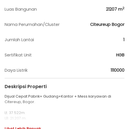
2
Luas Bangunan
21207
m
Nama Perumahan/Cluster
Citeureup Bogor
Jumlah Lantai
1
Sertifikat Unit
HGB
Daya Listrik
1110000
Deskripsi Properti
Dijual Cepat Pabrik+ Gudang+Kantor + Mess karyawan di
Citereup, Bogor.
Lt. 37.522m.
LB. 21.207 m.
Pabrik on running.
Lihat Lebih Banyak