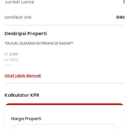
Jumlah Lantai
1
Sertifikat Unit
SHM
Deskripsi Properti
*DIJUAL GUDANG DI PERANCIS DADAP*
LT 3085
Lb 2500
Shm
Listrik 197KV
Lihat Lebih Banyak
(GARDU SENDIRI)
AKSES CONTAINER 40'
*HARGA jual 8JT/M2
Kalkulator KPR
nego sampai deal
Mi
Harga Properti