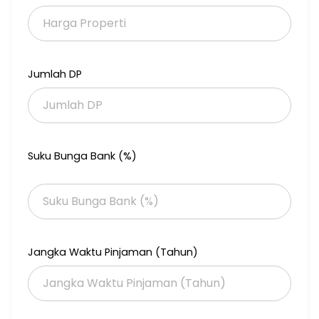
lokasi sangat strategis
cari gudang? workshop? hotel?
properti belum terjual?
klik iklan direct wa konsultasi free.
Jumlah DP
thank you
Suku Bunga Bank (%)
Jangka Waktu Pinjaman (Tahun)