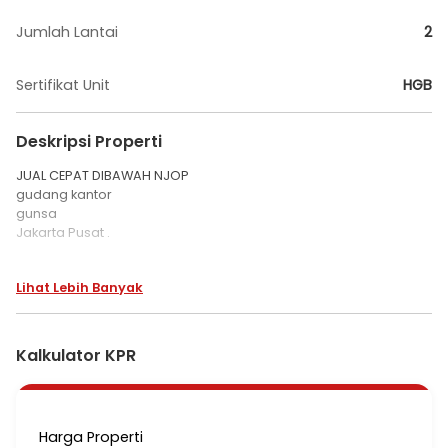
Jumlah Lantai
2
Sertifikat Unit
HGB
Deskripsi Properti
JUAL CEPAT DIBAWAH NJOP
gudang kantor
gunsa
Jakarta Pusat .
Luas Tanah 2630 M2
Lihat Lebih Banyak
Luas Bangunan 2500 meter
Lebar muka 25 meter
Surat SHGB 2032
IMB ada
Kalkulator KPR
Harga Jual 63 Milyar
Cocok untuk
Gudang
Hotel
Harga Properti
Gedung Kantor