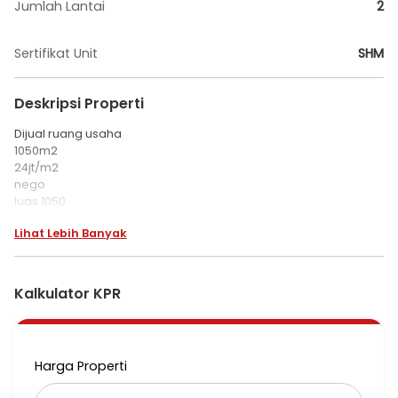
Jumlah Lantai
2
Sertifikat Unit
SHM
Deskripsi Properti
Dijual ruang usaha
1050m2
24jt/m2
nego
luas 1050
ruang usaha
Lihat Lebih Banyak
bisa untuk gudang dll
untuk restaurant
padel
Kalkulator KPR
direct owner
hubungi
Ling Ling
Harga Properti
0895367466656