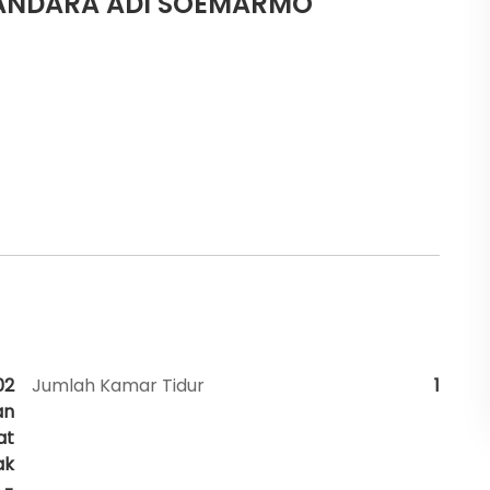
BANDARA ADI SOEMARMO
02
Jumlah Kamar Tidur
1
an
at
ak