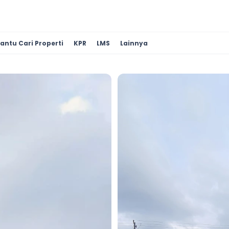
antu Cari Properti
KPR
LMS
Lainnya