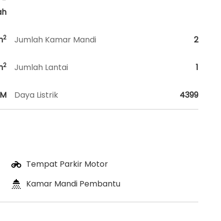
 -
ah
2
m
Jumlah Kamar Mandi
2
2
m
Jumlah Lantai
1
HM
Daya Listrik
4399
Tempat Parkir Motor
Kamar Mandi Pembantu