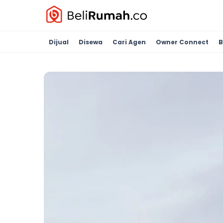
Dijual
Disewa
Cari Agen
Owner Connect
B