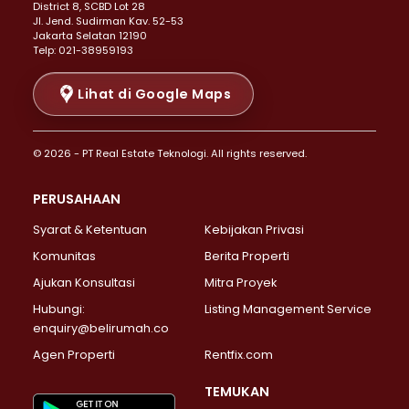
District 8, SCBD Lot 28
Properti Dijual di Senen >
JI. Jend. Sudirman Kav. 52-53
Jakarta Selatan 12190
Properti Dijual di Tanah Abang >
Telp: 021-38959193
Properti Dijual di Cikini >
Properti Dijual di Kramat >
Lihat di Google Maps
Properti Dijual di Pasar Baru >
Properti Dijual di Bendungan Hilir >
© 2026 - PT Real Estate Teknologi. All rights reserved.
Properti Dijual di Jakarta Selatan >
Properti Dijual di Cilandak >
PERUSAHAAN
Properti Dijual di Lebak Bulus >
Syarat & Ketentuan
Kebijakan Privasi
Properti Dijual di Gandaria Selatan >
Properti Dijual di Pondok Labu >
Komunitas
Berita Properti
Properti Dijual di Cipete Selatan >
Ajukan Konsultasi
Mitra Proyek
Properti Dijual di Jagakarsa >
Hubungi:
Listing Management Service
Properti Dijual di Lenteng Agung >
enquiry@belirumah.co
Properti Dijual di Senayan >
Agen Properti
Rentfix.com
Properti Dijual di Pondok Pinang >
Properti Dijual di Kebayoran Lama >
TEMUKAN
Properti Dijual di Kebayoran Baru >