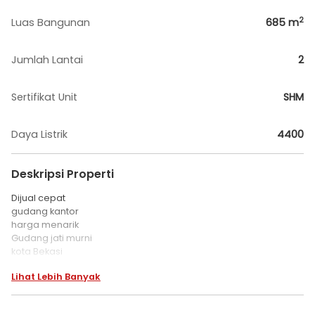
2
Luas Bangunan
685
m
Jumlah Lantai
2
Sertifikat Unit
SHM
Daya Listrik
4400
Deskripsi Properti
Dijual cepat
gudang kantor
harga menarik
Gudang jati murni
kota Bekasi
Lihat Lebih Banyak
Lt : 685 m2
Lahan parkir luas
LXP 9,5X11