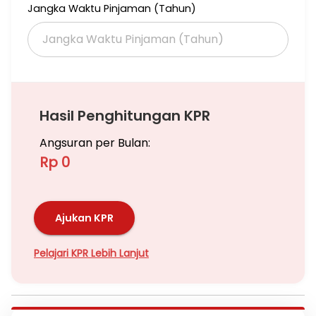
Jangka Waktu Pinjaman (Tahun)
Ac 5 Unit
Meja room meeting
Meja kantor
Meja Owner
CCTV Online
3 proyektor
murah bagus ya
Hasil Penghitungan KPR
wa klik iklan untuk detail dan survei
Angsuran per Bulan:
thank you
Rp 0
Ajukan KPR
Pelajari KPR Lebih Lanjut