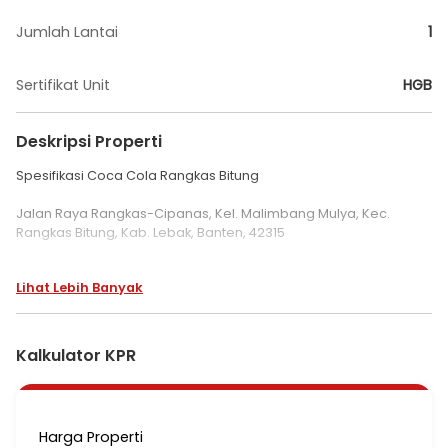
Jumlah Lantai
1
Sertifikat Unit
HGB
Deskripsi Properti
Spesifikasi Coca Cola Rangkas Bitung
Jalan Raya Rangkas-Cipanas, Kel. Malimbang Mulya, Kec.
Rangkas Bitung, Kab. Lebak, Banten, 42315
Luas tanah : 1.935 m²
Lihat Lebih Banyak
Legalitas : SHGB s/d 4 September 2048
Lebar muka : ± 35 m
Luas bangunan : 335 m²
Hadap : Timur Laut
Kalkulator KPR
Terdapat beberapa bangunan yang terdiri dari :
- Bangunan Kantor 1 (1 lantai), terdiri dari ruang kerja, ruang
Harga Properti
tamu, ruang display, dapur, dan toilet