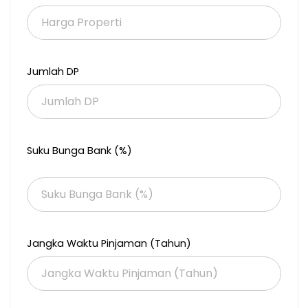
- Bangunan Loading Dock (1 lantai) berupa area gudang
- Pos Jaga
Area parkir luas
Daya listrik : PLN 13.000 watt
Jumlah DP
Sumber air : Sumur pompa/air tanah
Dekat dengan beberapa kantor pemerintahan
Cocok untuk kantor, gudang, showroom, pencucian mobil,
rumah makan, sekolah, dan lain-lain
Suku Bunga Bank (%)
- ± 100 m dari Kantor Pertanahan dan ± 300 m dari Kantor BPS
Kabupaten Lebak
- ± 3,4 Km dari Stasiun Rangkasbitung dan ± 3,2 Km dari
Terminal Bus Rangkasbitung
- ± 7,5 Km dari gerbang tol Rangkasbitung (Tol Serang-
Panimbang)
- ± 3,9 Km dari Rangkasbitung Plaza
Jangka Waktu Pinjaman (Tahun)
- ± 2 Km dari RS Kartini dan 2,7 Km dari Universitas Setia Budhi
Rangkasbitung
Harga : 3 Miliar (nego)