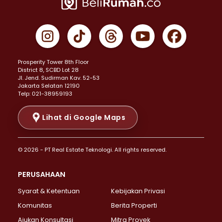
Properti Dijual di Jakarta Pusat >
Properti Dijual di Cempaka Putih >
Properti Dijual di Gambir >
Properti Dijual di Johar Baru >
Properti Dijual di Kemayoran >
Prosperity Tower 8th Floor
Properti Dijual di Menteng >
District 8, SCBD Lot 28
Properti Dijual di Senen >
JI. Jend. Sudirman Kav. 52-53
Jakarta Selatan 12190
Properti Dijual di Tanah Abang >
Telp: 021-38959193
Properti Dijual di Cikini >
Properti Dijual di Kramat >
Lihat di Google Maps
Properti Dijual di Pasar Baru >
Properti Dijual di Bendungan Hilir >
© 2026 - PT Real Estate Teknologi. All rights reserved.
Properti Dijual di Jakarta Selatan >
Properti Dijual di Cilandak >
PERUSAHAAN
Properti Dijual di Lebak Bulus >
Syarat & Ketentuan
Kebijakan Privasi
Properti Dijual di Gandaria Selatan >
Properti Dijual di Pondok Labu >
Komunitas
Berita Properti
Properti Dijual di Cipete Selatan >
Ajukan Konsultasi
Mitra Proyek