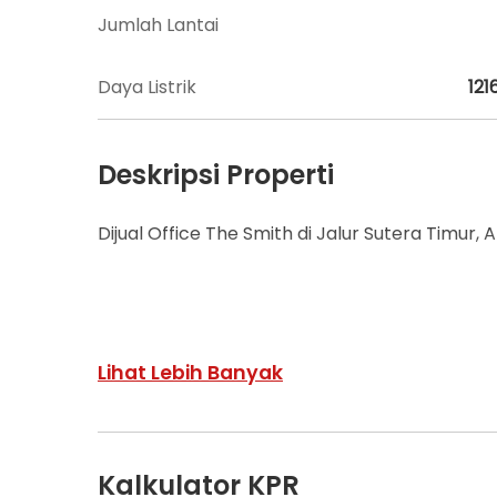
Jumlah Lantai
Daya Listrik
121
Deskripsi Properti
Dijual Office The Smith di Jalur Sutera Timur,
The Smith adalah apartemen mix used building
Lihat Lebih Banyak
OOZN Design dan designer Interior prestisius 
Lewat konsep home of start up, The Smith t
Kalkulator KPR