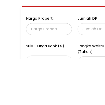
tapi juga unit komersial berupa SOHO dan kan
Area SOHO dan kantor dilengkapi berbagai fa
Silicon Valley, Amerika Serikat.
Harga Properti
Jumlah DP
-Type office
-Luas Bangunan 134.15m
-Lantai 8
-Listrik 12.160 watt
-City view
Suku Bunga Bank (%)
Jangka Waktu 
-Ada AC
(Tahun)
-Harga jual 6.1M nego
Note:
Sewa : 300juta/thn-nego