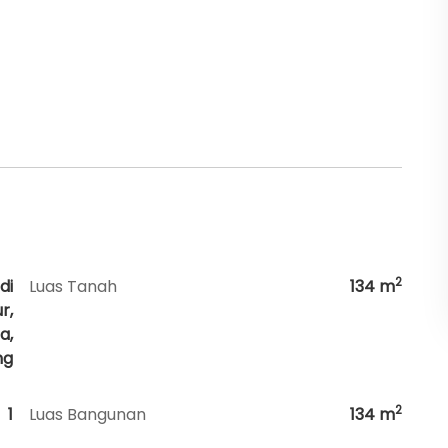
2
di
Luas Tanah
134
m
r,
a,
ng
2
1
Luas Bangunan
134
m