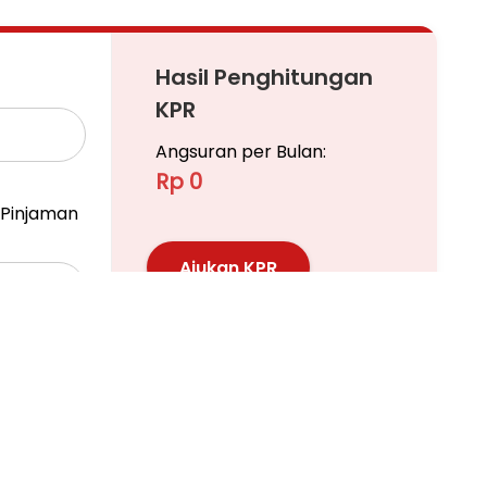
tor.
silitas mumpuni, layaknya gedung perkantoran di
Hasil Penghitungan
KPR
Angsuran per Bulan:
Rp 0
Pinjaman
Ajukan KPR
Pelajari KPR Lebih Lanjut