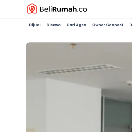
Dijual
Disewa
Cari Agen
Owner Connect
B