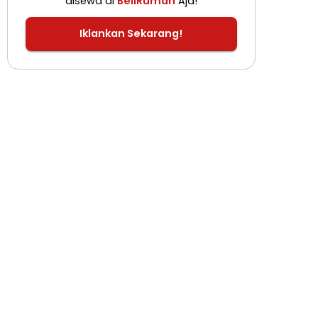
disewa di
BeliRumah
Aja!
Iklankan Sekarang!