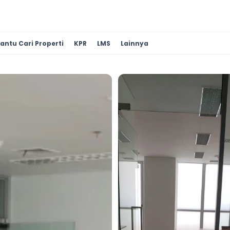
antu Cari Properti
KPR
LMS
Lainnya