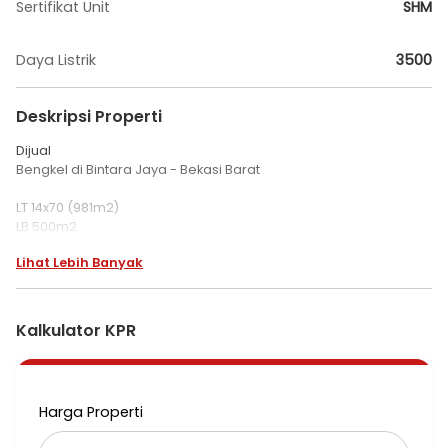
Sertifikat Unit
SHM
Daya Listrik
3500
Deskripsi Properti
Dijual
Bengkel di Bintara Jaya - Bekasi Barat
LT 14x70 (981m2)
LB 500m2
PLN
Lihat Lebih Banyak
PAM
Office,Cafe dan Bengkel Body Repair(bisa dijual berikut
lisensinya)
Hadap barat
Kalkulator KPR
Zona komersil
Row jalan 5m,
750 meter dari jln raya Kalimalang.
SHM
Harga Properti
Hrg 13M (nego)