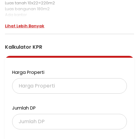
Luas tanah 10x22=220m2
Luas bangunan 180m2
Ada kantor
PLN 2.200w x 2
Lihat Lebih Banyak
Air tanah
Posisi dipinggir jalan raya.Sangat cocok u showroom
mobil,gudang,minimarket,bank dan kantor.
SHM
Kalkulator KPR
Harga 4M nego
#OL M2
F25
Harga Properti
Jumlah DP