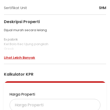
Sertifikat Unit
SHM
Deskripsi Properti
Dijual murah secara lelang
Ex pabrik
Kel Bolo Kec Ujung pangkah
Gresik
Lihat Lebih Banyak
LT 8127
LB 4500 -/+
SHM
Harga 11,750,000,000
Kalkulator KPR
sampe serah trima kunci
cash
excl tax n bia
Harga Properti
#Menteng, Jkrta
#web