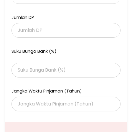
atau Rp 672 JUTA/ thn
PLUS Potensi tambahan Income Rp 9.200.000 jika Kamar dihuni
berdua (23 x 400rb).
Jumlah DP
DIJUAL CEPAT 8.5 M NEGOOO
Contact
Silvia (Dn)
087876772288
Suku Bunga Bank (%)
Jangka Waktu Pinjaman (Tahun)