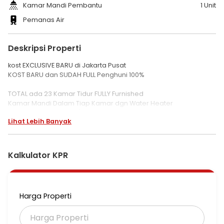
Kamar Mandi Pembantu
1 Unit
Pemanas Air
Deskripsi Properti
kost EXCLUSIVE BARU di Jakarta Pusat
KOST BARU dan SUDAH FULL Penghuni 100%
TOTAL ada 23 Kamar Tidur FULLY Furnished
Kamar Mandi Dalam Tiap Kamar dgn Water Heater
NET Income 672 JUTA /
Lihat Lebih Banyak
VINCE RESIDENCE (VR)
HGB+ IMB
LT: 73 m2 (4.5 x 16 m)
Kalkulator KPR
LB: 402 m2 ( 5 Lantai )
23 Kamar + 1 Kmr Karyawan
23 Kmr Mandi + Water Heater
Hadap Selatan
Harga Properti
Occupancy 100%
NET INCOME Rp 56 JUTA / bln