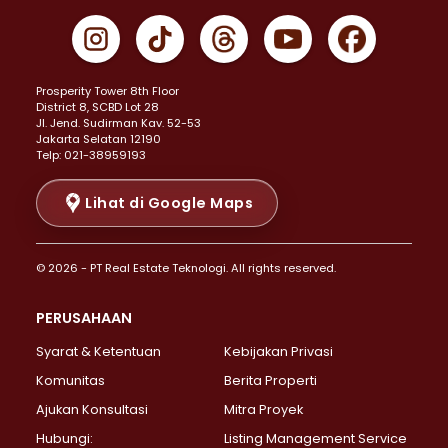
Properti Dijual di Gambir >
Properti Dijual di Johar Baru >
Properti Dijual di Kemayoran >
Prosperity Tower 8th Floor
Properti Dijual di Menteng >
District 8, SCBD Lot 28
Properti Dijual di Senen >
JI. Jend. Sudirman Kav. 52-53
Jakarta Selatan 12190
Properti Dijual di Tanah Abang >
Telp: 021-38959193
Properti Dijual di Cikini >
Properti Dijual di Kramat >
Lihat di Google Maps
Properti Dijual di Pasar Baru >
Properti Dijual di Bendungan Hilir >
© 2026 - PT Real Estate Teknologi. All rights reserved.
Properti Dijual di Jakarta Selatan >
Properti Dijual di Cilandak >
PERUSAHAAN
Properti Dijual di Lebak Bulus >
Syarat & Ketentuan
Kebijakan Privasi
Properti Dijual di Gandaria Selatan >
Properti Dijual di Pondok Labu >
Komunitas
Berita Properti
Properti Dijual di Cipete Selatan >
Ajukan Konsultasi
Mitra Proyek
Properti Dijual di Jagakarsa >
Hubungi:
Listing Management Service