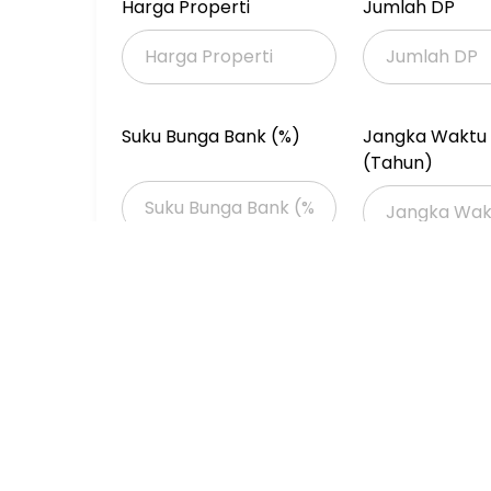
Ada Pantry.
Harga Properti
Jumlah DP
Carport parkir 5 mobil.
Row jalan samping 1 mobil.
Row jalan utama hadap jalan raya besar.
Ada 2 Sertifikat SHM.
Suku Bunga Bank (%)
Jangka Waktu 
Luas lahan bentuk L termasuk hadap jalan ray
(Tahun)
warung makan, warung sembako, jual Pulsa.
#ptr.
Harga jual 11 milyar nego.
Info hub : Peter Lie, Century21 Metro.
HP/WA 0812 871 88162.
Properti Dijual
Properti Dijual di Jakarta >