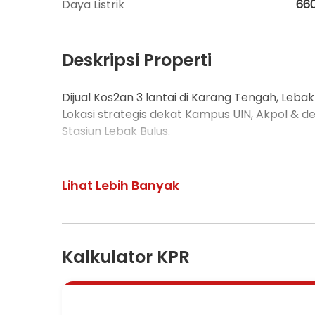
Daya Listrik
66
Deskripsi Properti
Dijual Kos2an 3 lantai di Karang Tengah, Lebak
Lokasi strategis dekat Kampus UIN, Akpol & 
Stasiun Lebak Bulus.
Rumah leter L.
Hook Utara & Timur.
Lihat Lebih Banyak
Luas Tanah 300m.
Luas Bangunan 700m (3 lantai).
Kamar Tidur 16.
Kamar Mandi 16.
Kalkulator KPR
Tiap kamar ada AC dan TV.
Air Jetpump.
Listrik 6600watt.