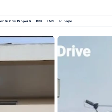
antu Cari Properti
KPR
LMS
Lainnya