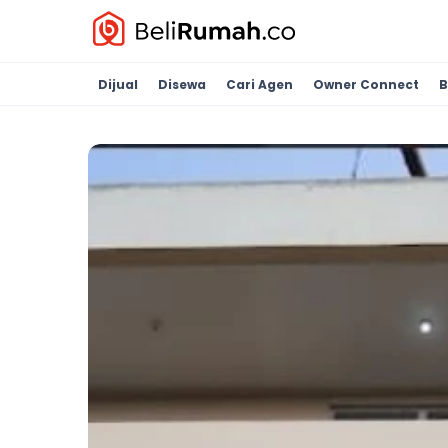
Dijual
Disewa
Cari Agen
Owner Connect
B