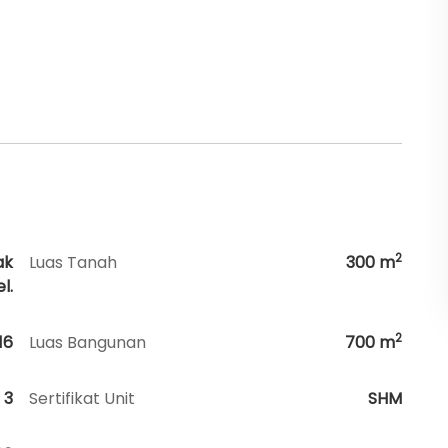
2
ak
Luas Tanah
300
m
l.
2
16
Luas Bangunan
700
m
3
Sertifikat Unit
SHM