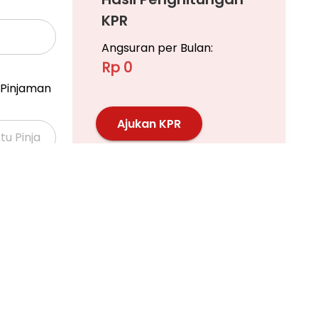
KPR
Angsuran per Bulan:
Rp 0
Pinjaman
a, masih disewakan warung Soto Sulung, Laundry,
Ajukan KPR
Pelajari KPR Lebih Lanjut