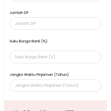
* Dekat Kemang, Antasari & MRT
* Akses mudah dan area ramai
Jumlah DP
Harga Jual Rp 18 M (Nego)
Harga Sewa Rp 500 Juta / Tahun
Suku Bunga Bank (%)
Jangka Waktu Pinjaman (Tahun)