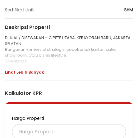
Sertifikat Unit
SHM
Deskripsi Properti
DIJUAL / DISEWAKAN – CIPETE UTARA, KEBAYORAN BARU, JAKARTA
SELATAN
Bangunan komersial strategis, cocok untuk kantor, cafe,
showroom, atau bisnis lifestyle.
Spesifikasi:
* LT 551 m²
Lihat Lebih Banyak
* LB 800 m²
* SHM
* Listrik 16.500 Watt
* Garasi 2 Mobil
Kalkulator KPR
* Carport 4 Mobil
Layout:
* Lantai 1 area terbuka luas + 1 KM
* Lantai 2 terdiri dari 2 ruang tertutup, 2 ruang terbuka + 2 KM
Harga Properti
Selling Point:
* Lokasi premium Cipete Utara
* Cocok untuk kantor & cafe
* Area parkir luas